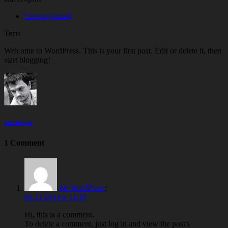
Uncategorized
Теги
Welcome to WordPress. This is your first post. Edit or delete it, then
start blogging!
alsedovru
1 Comment
Mr WordPress
:
04.11.2014 в 11:39
Hi, this is a comment.
To delete a comment, just log in and view the post's