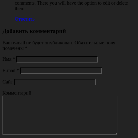
comments. There you will have the option to edit or delete
them.
Ответить
Добавить комментарий
Ваш e-mail не будет опубликован.
Обязательные поля
помечены
*
Имя
*
E-mail
*
Сайт
Комментарий